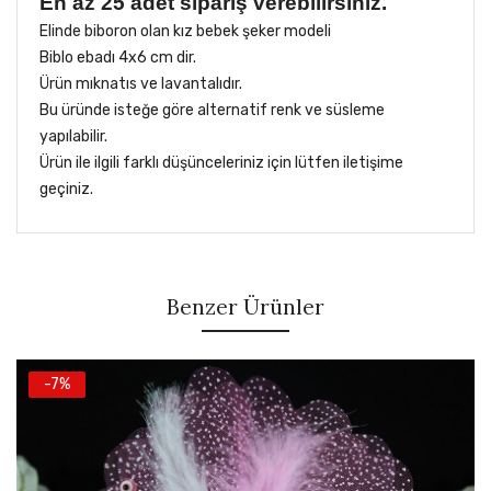
En az 25 adet sipariş verebilirsiniz.
Elinde biboron olan kız bebek şeker modeli
Biblo ebadı 4x6 cm dir.
Ürün mıknatıs ve lavantalıdır.
Bu üründe isteğe göre alternatif renk ve süsleme
yapılabilir.
Ürün ile ilgili farklı düşünceleriniz için lütfen iletişime
geçiniz.
Taksit
Sayısı
Taksit (₺)
Toplam
Benzer Ürünler
Tek Çekim
338.9
₺
338.9
₺
3 Taksit
120,87
₺
362.623
₺
-7%
6 Taksit
62,13
₺
372.79
₺
9 Taksit
43,30
₺
389.735
₺
12 Taksit
33,89
₺
406.68
₺