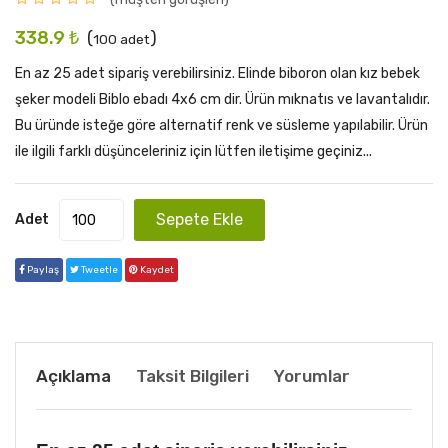
338.9
₺
(
)
100
adet
En az 25 adet sipariş verebilirsiniz. Elinde biboron olan kız bebek
şeker modeli Biblo ebadı 4x6 cm dir. Ürün mıknatıs ve lavantalıdır.
Bu üründe isteğe göre alternatif renk ve süsleme yapılabilir. Ürün
ile ilgili farklı düşünceleriniz için lütfen iletişime geçiniz...
Sepete Ekle
Adet
Paylaş
Tweetle
Kaydet
Whatsapp
Açıklama
Taksit Bilgileri
Yorumlar