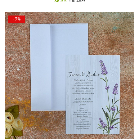
38.9 ₺
100 Adet
-9%