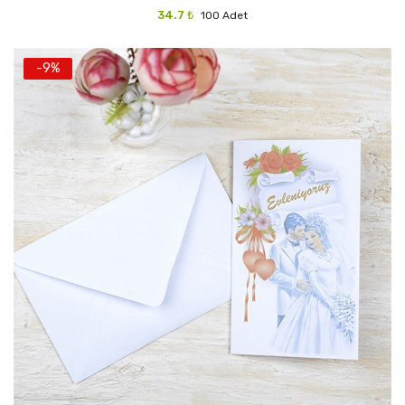
34.7 ₺
100 Adet
-9%