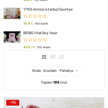
100 Adeti
17105 Armoni İstanbul Davetiye
75.4 ₺
100 Adeti
BR180 Ufak Boy Yasin
423.7 ₺
100 Adeti
Sırala : Ucuzdan - Pahalıya
Toplam
188
ürün
-9%