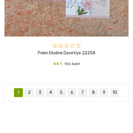
Polen Ekoline Davetiye 22258
44 ₺
100 Adet
1
2
3
4
5
6
7
8
9
10